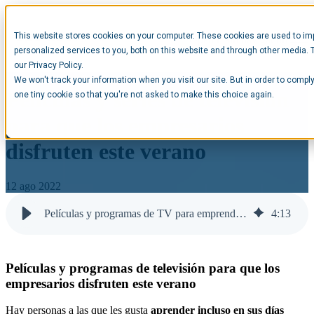
This website stores cookies on your computer. These cookies are used to im
Open main navigation
personalized services to you, both on this website and through other media. 
our Privacy Policy.
We won't track your information when you visit our site. But in order to comply
Películas y series de televisión
one tiny cookie so that you're not asked to make this choice again.
para que los empresarios
disfruten este verano
12 ago 2022
Películas y programas de TV para emprendedores | Opentop
4
:
13
Películas y programas de televisión para que los
empresarios disfruten este verano
Hay personas a las que les gusta
aprender incluso en sus días