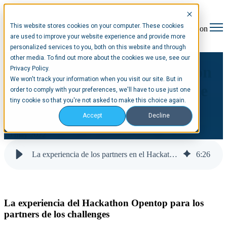
This website stores cookies on your computer. These cookies
Open main navigation
are used to improve your website experience and provide more
personalized services to you, both on this website and through
other media. To find out more about the cookies we use, see our
La experiencia del Hackathon
Privacy Policy.
We won't track your information when you visit our site. But in
Opentop para los partners de
order to comply with your preferences, we'll have to use just one
tiny cookie so that you're not asked to make this choice again.
los challenges
Accept
Decline
20 may 2022
La experiencia de los partners en el Hackathon de Valencia | Opentop
6
:
26
La experiencia del Hackathon Opentop para los
partners de los challenges