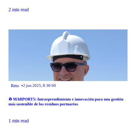
2 min read
•
Reto
2 jun 2025, 8:30:00
♻️ MARPORTS: Intraeprendimiento e innovación para una gestión
más sostenible de los residuos portuarios
1 min read