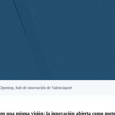
 Opentop, hub de innovación de Valenciaport
en una misma visión: la innovación abierta como moto