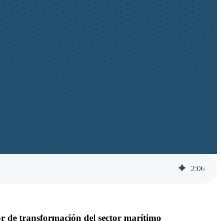
2
:
06
r de transformación del sector marítimo