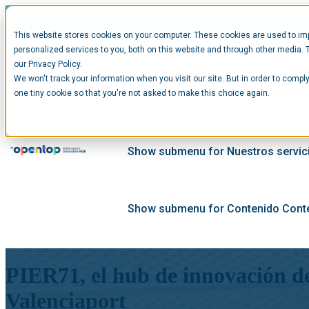
This website stores cookies on your computer. These cookies are used to im
personalized services to you, both on this website and through other media. 
our Privacy Policy.
We won't track your information when you visit our site. But in order to comply
Show submenu for Startups
Startu
one tiny cookie so that you're not asked to make this choice again.
Show submenu for Nuestros servic
Show submenu for Contenido
Cont
PIER71, el hub de innovación de
Valenciaport