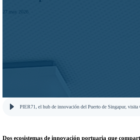
27 may 2026
PIER71, el hub de innovación del Puerto de Singapur, visita
Dos ecosistemas de innovación portuaria que compart