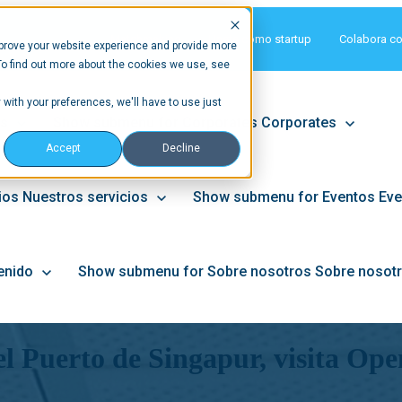
Matchmaking
Únete como startup
Colabora c
prove your website experience and provide more
To find out more about the cookies we use, see
 with your preferences, we'll have to use just
ps
Show submenu for Corporates
Corporates
Accept
Decline
ios
Nuestros servicios
Show submenu for Eventos
Eve
enido
Show submenu for Sobre nosotros
Sobre nosot
l Puerto de Singapur, visita Ope