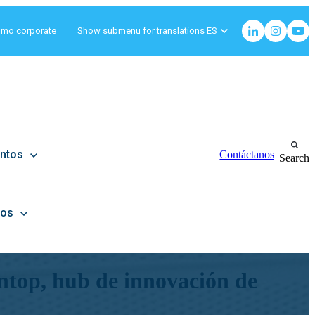
omo corporate
Show submenu for translations
ES
ntos
Contáctanos
Search
ros
ntop, hub de innovación de