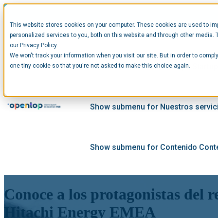
This website stores cookies on your computer. These cookies are used to im
personalized services to you, both on this website and through other media. 
our Privacy Policy.
We won't track your information when you visit our site. But in order to comply
Show submenu for Startups
Startu
one tiny cookie so that you're not asked to make this choice again.
Show submenu for Nuestros servic
Show submenu for Contenido
Cont
Conoce a los protagonistas del r
Hitachi Energy EMEA