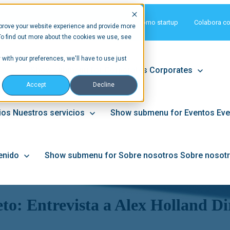
Matchmaking
Únete como startup
Colabora c
prove your website experience and provide more
To find out more about the cookies we use, see
 with your preferences, we'll have to use just
ps
Show submenu for Corporates
Corporates
Accept
Decline
ios
Nuestros servicios
Show submenu for Eventos
Eve
enido
Show submenu for Sobre nosotros
Sobre nosot
eto: Entrevista a Alex Holland Dir