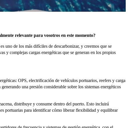
cialmente relevante para vosotros en este momento?
 es uno de los más difíciles de descarbonizar, y creemos que se
vas y complejas cargas energéticas que se generan en los propios
géticas: OPS, electrificación de vehículos portuarios, reefers y carga
án generando una presión considerable sobre los sistemas energéticos
macena, distribuye y consume dentro del puerto. Esto incluirá
portuarias para identificar cómo liberar flexibilidad y equilibrar
idores de frecuencia y sistemas de gestión energética, con el