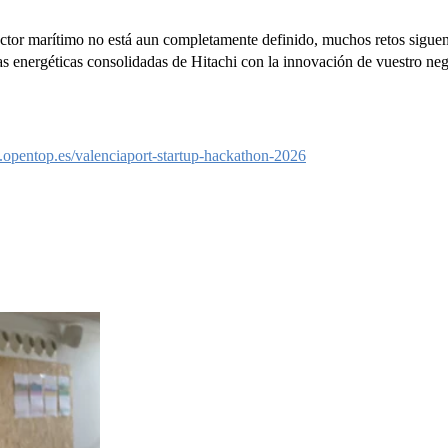
sector marítimo no está aun completamente definido, muchos retos siguen 
s energéticas consolidadas de Hitachi con la innovación de vuestro neg
.opentop.es/valenciaport-startup-hackathon-2026