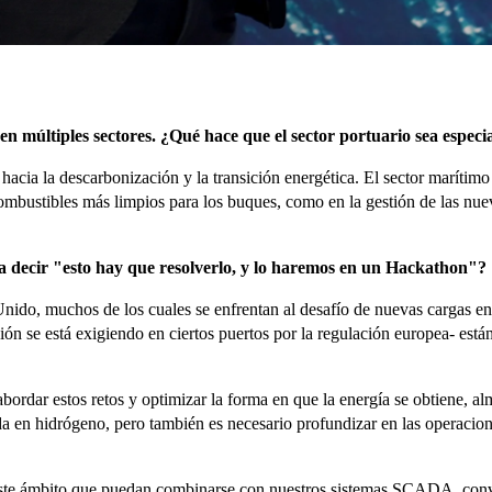
n en múltiples sectores. ¿Qué hace que el sector portuario sea espe
hacia la descarbonización y la transición energética. El sector marítimo
ombustibles más limpios para los buques, como en la gestión de las nue
 a decir "esto hay que resolverlo, y lo haremos en un Hackathon"?
do, muchos de los cuales se enfrentan al desafío de nuevas cargas ener
ión se está exigiendo en ciertos puertos por la regulación europea- est
rdar estos retos y optimizar la forma en que la energía se obtiene, al
en hidrógeno, pero también es necesario profundizar en las operaciones 
te ámbito que puedan combinarse con nuestros sistemas SCADA, convert