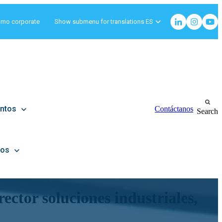
omo corporate
Show submenu for translations
ES
ntos
Contáctanos
Search
ros
ector soluciones industriales,