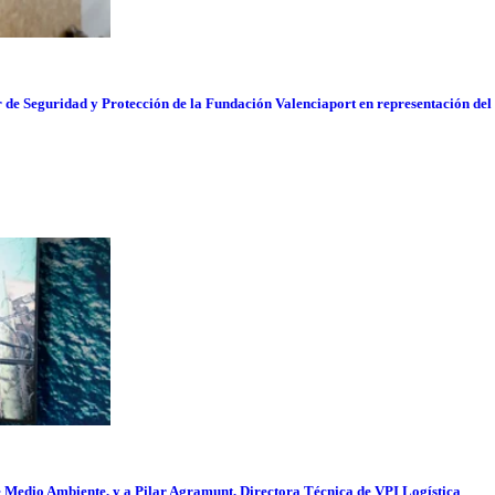
r de Seguridad y Protección de la Fundación Valenciaport en representación del
de Medio Ambiente, y a Pilar Agramunt, Directora Técnica de VPI Logística