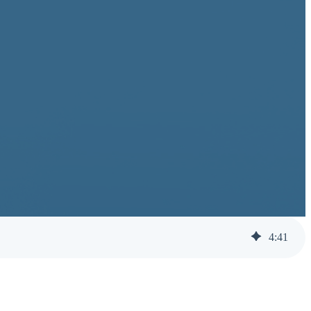
4
:
41