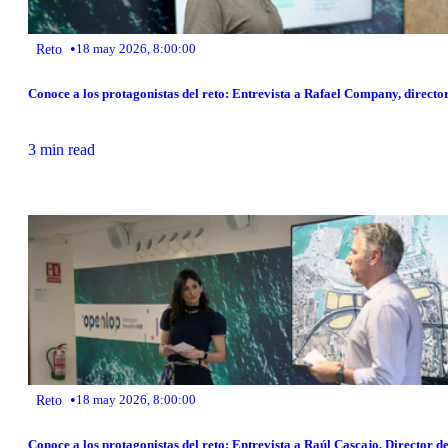
•
Reto
18 may 2026, 8:00:00
Conoce a los protagonistas del reto: Entrevista a Rafael Company, directo
3 min read
•
Reto
18 may 2026, 8:00:00
Conoce a los protagonistas del reto: Entrevista a Raúl Cascajo, Director 