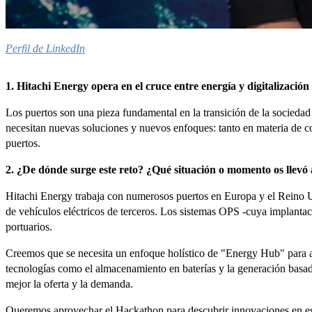
Perfil de LinkedIn
1. Hitachi Energy opera en el cruce entre energía y digitalizació
Los puertos son una pieza fundamental en la transición de la sociedad 
necesitan nuevas soluciones y nuevos enfoques: tanto en materia de c
puertos.
2. ¿De dónde surge este reto? ¿Qué situación o momento os llevó
Hitachi Energy trabaja con numerosos puertos en Europa y el Reino Uni
de vehículos eléctricos de terceros. Los sistemas OPS -cuya implantac
portuarios.
Creemos que se necesita un enfoque holístico de "Energy Hub" para abo
tecnologías como el almacenamiento en baterías y la generación basada 
mejor la oferta y la demanda.
Queremos aprovechar el Hackathon para descubrir innovaciones en es