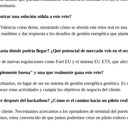
ortuario.
ntrar una solución sólida a este reto?
de Valencia como demo, mostrando cómo se aborda este retos real en una 
tor marítimo y dar respuesta a los desafíos de gestión energética que p
hasta dónde podría llegar? ¿Qué potencial de mercado veis en el sec
or de nuevas regulaciones como Fuel EU y el sistema EU ETS, que afec
implemente buena" y una que realmente gana este reto?
ortuarios, en lugar de ser un sistema de gestión energética genérico. E
apoye estas actividades y cumpla los objetivos de negocio del cliente.
re después del hackathon? ¿Cómo es el camino hacia un piloto real
l cliente. Necesitamos acercarnos a los operadores de terminal del pue
mos, estoy convencido de que juntos podremos crear un piloto exitoso qu